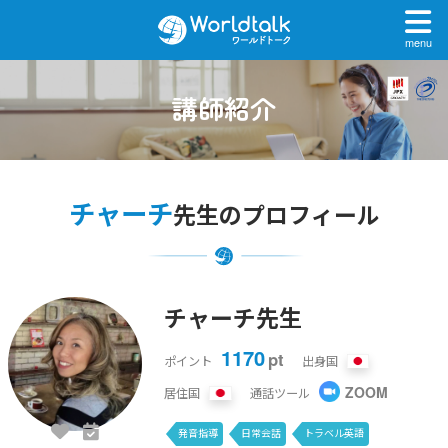
menu
講師紹介
チャーチ
先生のプロフィール
チャーチ先生
1170
pt
ポイント
出身国
ZOOM
居住国
通話ツール
発音指導
日常会話
トラベル英語