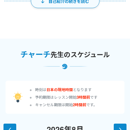
二の故郷です。
自己紹介の続きを読む
カレッジ初日の事は、鮮明に覚えています。リスニングが思いのほ
か難しく「これは大変だ…」と張り詰めていた私に、今も尊敬す
る講師のKayが言いました。
「First, you need to RELAX.」
リラックス？それどころでは…と思いましたが、Kayはニッコリか
つ真剣な眼差しで言ったんです。リラックスする事は、英語を習得
チャーチ
するための大事なキーなのだ、と。
先生のスケジュール
私は今、それが本当だったと思います。
そしてこれが、レッスンで大切にしたい事です。
【英語にまつわる経歴】
時刻は
日本の現地時間
となります
イギリスへ語学留学。ケンブリッジ検定Certificate in Advanced
予約期限はレッスン開始
3時間前
です
English 取得。地元カレッジにてEnglish & Art 、Painting &
キャンセル期限は開始
2時間前
です。
Drawing 、University of Westminsterにて翻訳を学ぶ。
TEFL*／TESOL**英語教授法資格取得
(*TEFL - Teaching English as a foreign language /**TESOL -
2026年8月