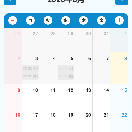
Teaching English to speakers of other languages)
Japanese language modulator (スピーキング・テストのモニタリ
ング) 、法律会社のアドミン、翻訳、記事ライティングの仕事を経
日
月
火
水
木
金
土
て、現在に至ります。グローバル・チャリティにも参加し、ネイテ
ィブや様々な国の方々と日々交流しております。
26
27
28
29
30
31
1
日本では英会話教室に通ったり、大学で英語を学んだりした経験
はありません。むしろ、海外旅行や友人との交流、洋楽など、自
2
3
4
5
6
7
8
分の好きなものを通して英語に接する機会が多かったことが、英
語への道につながったのだと思います。
20:00
受付終了
20:00
受付終了
20:30
受付終了
20:30
受付終了
【私自身について】
9
10
11
12
13
14
15
イギリス人の夫とバイリンガルの子供と、イギリスで２０年余り
生活し、西オーストリア、パースで４年間の滞在を経て、２０２４
年５月より日本に移動しました。
趣味は、旅行、アート、音楽、スノーケリング、SUPですが、西オ
16
17
18
19
20
21
22
ーストラリア滞在を通して、水中撮影や、自家製オリーブ漬けを楽
しむようになりました。