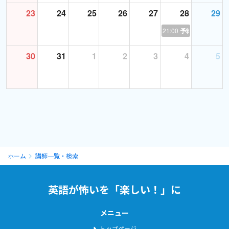
23
24
25
26
27
28
29
それでは、みなさんとお会いできるのを楽しみにしております！
See you soon!
21:00
予約あり
30
31
1
2
3
4
5
ホーム
講師一覧・検索
英語が怖いを「楽しい！」に
メニュー
トップページ