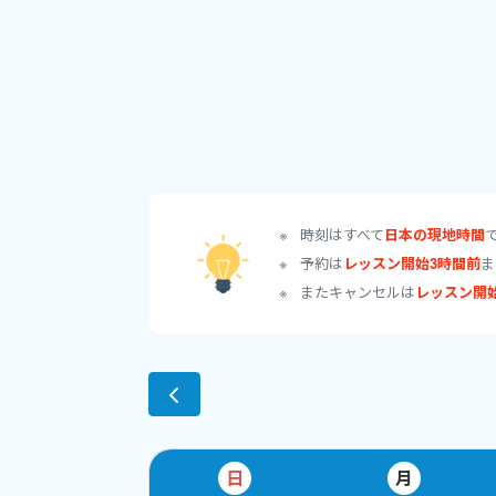
☆ 語彙・コロケー
☆ 面接で使いやす
☆ 英文法のポイン
など、レッスン時間
時刻はすべて
日本の現地時間
予約は
レッスン開始3時間前
ま
またキャンセルは
レッスン開
∴∵∴ ୨୧ ∴∵∴ ୨
以下はこんな流れ
ご予約、キャンセル
⬇
日
月
英検チャンネルのご