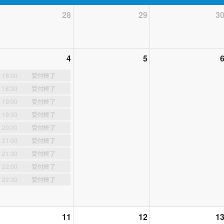
28
29
3
4
5
୧ ∴∵∴ ୨୧ ∴∵∴
18:00
受付終了
18:30
受付終了
19:00
受付終了
ル ꔛ
୨୧ⓑⓞⓞⓚⓘⓝⓖ୨୧
19:30
受付終了
20:00
受付終了
りがとうございます。キャンセルされた枠を他の方がタイミングよく見
21:00
受付終了
をご予約くださいますようお願い申し上げます!
21:30
受付終了
22:00
受付終了
ャンセルされる場合、生徒様の方では当日2時間前まで手続きが可能で
22:30
受付終了
くださいませ。ただ当日限定で空いている枠への振り替えという形は可
日への変更はできません。)キャンセルの際には簡潔でけっこうですの
ージ欄が消滅するため講師から返信できませんことご了承ください。
11
12
1