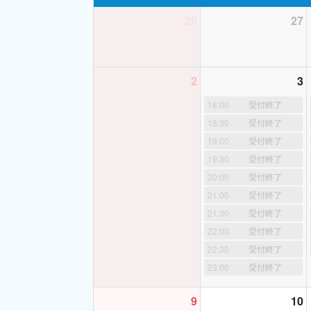
⬇
26
27
講師の自己紹介
2
3
∴∵∴ ୨୧ ∴∵∴ ୨
18:00
受付終了
18:30
受付終了
19:00
受付終了
ꔛ ご予約・キャンセ
19:30
受付終了
20:00
受付終了
◍
いつもご予約をあ
21:00
受付終了
ただけるお時間のみ
21:30
受付終了
22:00
受付終了
◍
体調不良などでキ
22:30
受付終了
だきますのでご注意
23:00
受付終了
相談ください。(別
れた枠は連絡メッセ
9
10