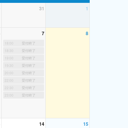
0
31
1
6
7
8
18:00
受付終了
18:30
受付終了
19:00
受付終了
19:30
受付終了
20:00
受付終了
つけられるとは限りませんため、確実にご受講い
22:00
受付終了
22:30
受付終了
23:00
受付終了
す。それ以外は欠席扱いとなりレッスン料をいた
能な範囲で受け付けますので、ご希望でしたらご
で一言添えていただけますと幸いです。キャンセルさ
3
14
15