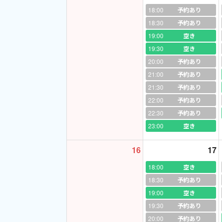
18:00
◍
キャンセルや変更
予約あり
ッスン開始10分前
18:30
予約あり
さい ^^
19:00
空き
19:30
空き
◍
毎週欠かさず受講
20:00
予約あり
せいただければOK
21:00
予約あり
則な場合は申し訳あ
21:30
予約あり
・スケジュール登録
22:00
予約あり
・混み合いがちな2
22:30
予約あり
り替えさせていただ
23:00
空き
※予約保持数制限が
・指定枠をご予約後
16
17
18:00
空き
18:30
予約あり
現在月、火、金の1
19:00
空き
19:30
予約あり
月
20:00
予約あり
18:00