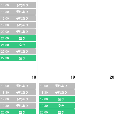
希望が多い方とのレッスンはお断りさせていただきます。お仕事のご都
18:00
予約あり
まで予約可能)をご利用いただけますので、ご事情でやむを得ず不安定な
18:30
予約あり
19:00
予約あり
19:30
予約あり
されたい場合は固定レッスン(毎週同じ曜日・時間)のご予約も受け付
20:00
予約あり
ですが、基本的にキャンセルや変更がない方のみ対象です。確実にご受
21:00
空き
りませんが通常予約に切り替えさせていただきます。
21:30
空き
→通知メールのご確認・指定枠のご予約、の流れでご予約完了となりま
22:00
予約あり
1:00枠まではレッスン日の10日前(それ以降の枠は1週間前)までにご
22:30
空き
きます。設定変更のお知らせはありませんのでご注意ください。
かかる場合やポイント更新日のタイミングでそれまでに予約できない枠
にキャンセルすると、指定が解除されどなたでも予約できる通常枠に戻
18
19
2
18:00
予約あり
18:00
予約あり
18:30
予約あり
18:30
予約あり
8:00～で以下以外の曜日・時間からお選びいただけます。
19:00
予約あり
19:00
空き
19:30
予約あり
19:30
空き
20:00
空き
20:00
空き