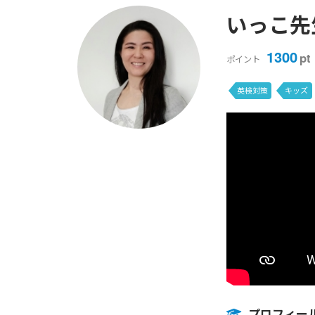
いっこ先
1300
pt
ポイント
英検対策
キッズ
プロフィー