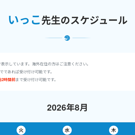
ション
い表現
いっこ
先生のスケジュール
ト確認
外に練習できるコンテンツを発信していく予定です。
で表示しています。海外在住の方はご注意ください。
でであれば受け付け可能です。
始2時間前
まで受け付け可能です。
୧ ∴∵∴ ୨୧ ∴∵∴
です
↯↯↯
2026年8月
について
火
水
木
案内