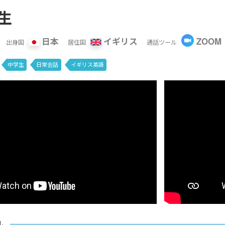
生
日本
イギリス
ZOOM
出身国
居住国
通話ツール
中学生
日常会話
イギリス英語
ル