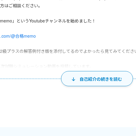
方はご相談ください。
 「合格memo」というYoutubeチャンネルを始めました！
ube.com/@合格memo
2級プラスの解答例付き版を添付してるのでよかったら見てみてくださ
二次試験シミュレーション動画を投稿しています。
自己紹介の続きを読む
て本番の流れを体験できるシミュレーション動画
ンに動画に解答例を掲載したバージョン
、それぞれを活用してみてください ^^
その級で使いやすい表現や意識したいことなど役立つ情報もメモってい
画以外にも