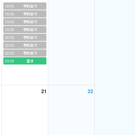
合などで予定が立てにくい場合はクイック予約(レ
18:00
予約あり
時期が続くといった場合はレッスン時にご相談くだ
18:30
予約あり
19:00
予約あり
19:30
予約あり
けています。ご旅行期間などの変更は事前にお知ら
20:00
予約あり
講いただける方優先ですので指定枠のご利用が不規
22:00
予約あり
22:30
予約あり
す。
23:00
空き
予約がない場合どなたでもご予約いただける設定に切
がある場合はご相談ください。
ってしまいます。
0
21
22