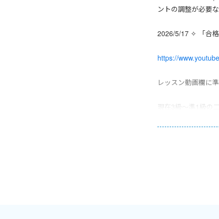
ントの調整が必要な
2026/5/17 ✧
https://www.yout
レッスン動画欄に準
現在3級～準1級の
・面接官に向き合っ
・各シミュレーショ
の2種類があるので
各動画の概要欄には
シミュレーション動