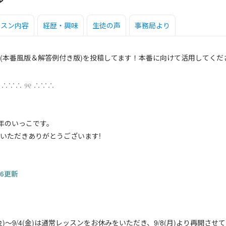
ッスン内容
経歴・興味
生徒の声
事務局より
本番風版＆解答例付き版)を投稿してます！本番に向けて活用してくださいね
୧ ∴∵∴ ୨୧ ∴∵∴
24年のいっこです。
いただきありがとうございます!
26更新
 8/21(金)～9/4(金)は通常レッスンをお休みをいただき、9/8(月)よ