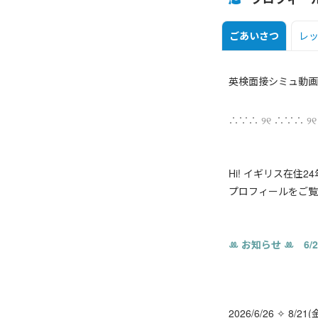
ごあいさつ
レ
英検面接シミュ動画(
∴∵∴ ୨୧ ∴∵∴ ୨
Hi! イギリス在住
プロフィールをご覧
ꔛ︎ お知らせ ꔛ 6/
2026/6/26 ✧