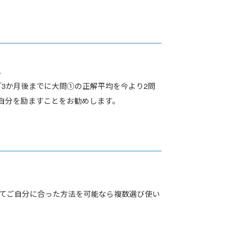
。
3か月後までに大問①の正解平均を今より2問
自分を励ますことをお勧めします。
してご自分に合った方法を可能なら複数選び使い