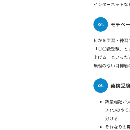
インターネットな
モチベ
Q4.
何かを学習・練習
「○○級受験」と
上げる」といった
無理のない目標級
英検受
Q5.
語彙暗記が
＞1つのや
分ける
それなりの