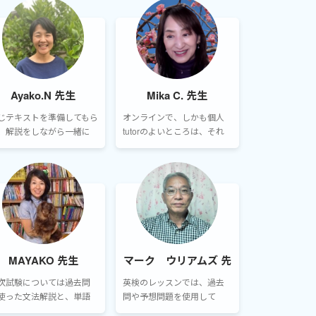
たものを共有し、確認・修
正をし、レッスン後に、修
正したものをお送りして、復
習していただけるようにし
ております。
Ayako.N 先生
Mika C. 先生
じテキストを準備してもら
オンラインで、しかも個人
、解説をしながら一緒に
tutorのよいところは、それ
き進める。過去問を画面
ぞれにあったプランが組め
有で解きながら、解き方
ることです。小中高校生、ビ
ポイントや必要なフォロ
ジネスマン、リタイヤされた
を行う。
方や主婦の方など、生活スタ
イルもかけられる学習時間
もまったく異なりますか
ら。
MAYAKO 先生
マーク ウリアムズ 先
生
次試験については過去問
英検のレッスンでは、過去
使った文法解説と、単語
問や予想問題を使用して
記の支援を行います。二次
「ライテイング」を中心に