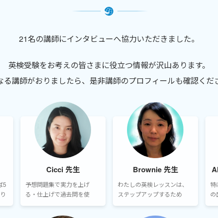
21名の講師にインタビューへ協力いただきました。
英検受験をお考えの皆さまに役立つ情報が沢山あります。
なる講師がおりましたら、是非講師のプロフィールも確認くだ
Cicci 先生
Brownie 先生
A
ば5
予想問題集で実力を上げ
わたしの英検レッスンは、
特
り
る・仕上げで過去問を使
ステップアップするため
の
定級
う・苦手分野はそれに特化
に、なんとなくわかる、大
ョ
な
した対策をレッスンでも提
体わかる、を1歩すすんで、
ま