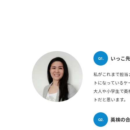
いっこ
Q1.
私がこれまで担当
トになっているケ
大人や小学生で英
トだと思います。
英検の
Q2.