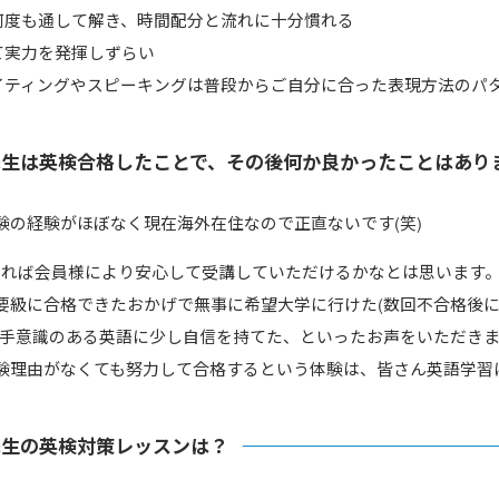
何度も通して解き、時間配分と流れに十分慣れる
て実力を発揮しずらい
イティングやスピーキングは普段からご自分に合った表現方法のパ
先生は英検合格したことで、その後何か良かったことはあり
験の経験がほぼなく現在海外在住なので正直ないです(笑)
いれば会員様により安心して受講していただけるかなとは思います
要級に合格できたおかげで無事に希望大学に行けた(数回不合格後
苦手意識のある英語に少し自信を持てた、といったお声をいただき
験理由がなくても努力して合格するという体験は、皆さん英語学習
先生の英検対策レッスンは？