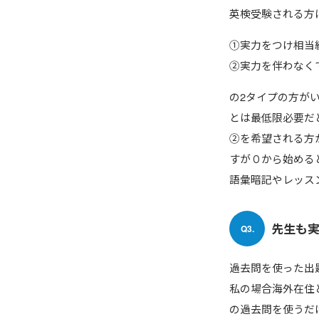
英検受験される方
①実力をつけ相当
②実力を伴わなく
の2タイプの方が
とは最低限必要だ
②を希望される方
すが０から始める
語彙暗記やレッス
先生も
Q3.
過去問を使った出
私の場合海外在住
の過去問を使うだ