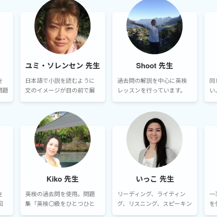
し
案させて頂いています。
「理解してわかる」、こと
ま
を心がけて説明するように
しています。
ユミ・ソレンセン 先生
Shoot 先生
を
日本語で小説を読むように
過去問の解説を中心に英検
同
問題
文のイメージが目の前で展
レッスンを行っています。
い
意
開する、という仕組みです。
解
いわゆる「日本語訳」は一
共
切しません。逆読み（文の
の
お尻から読む方法）もしま
ー
せん。
Kiko 先生
いっこ 先生
を
英検の過去問を使用。問題
リーディング、ライティン
一
回
集「英検〇級をひとつひと
グ、リスニング、スピーキン
を
らっ
つわかりやすく」を使用し
グのうち特にサポートが必
暗