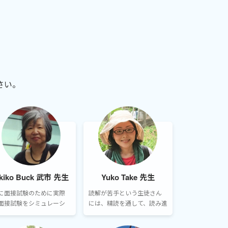
さい。
kiko Buck 武市 先生
Yuko Take 先生
に面接試験のために実際
読解が苦手という生徒さん
面接試験をシミュレーシ
には、精読を通して、読み進
ンしたレッスンを行ってい
めるコツをお伝えしたり、
す。
英作文は、書いてくださっ