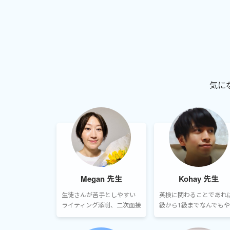
気に
Megan 先生
Kohay 先生
生徒さんが苦手としやすい
英検に関わることであれ
ライティング添削、二次面接
級から1級までなんでもや
指導に力を入れています。ラ
ます。またそれぞれの検
イティングでは予めトピック
の接続と生徒様の将来的