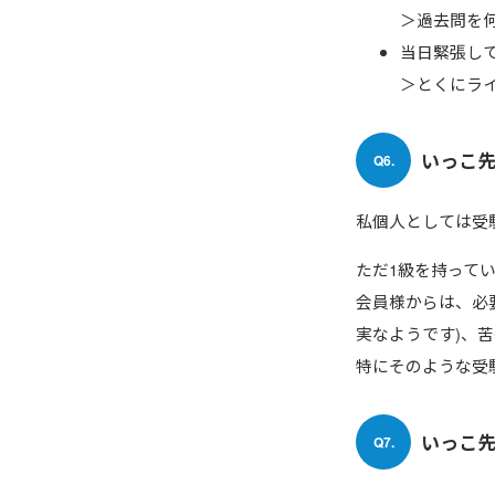
＞過去問を
当日緊張し
＞とくにラ
いっこ
Q6.
私個人としては受
ただ1級を持って
会員様からは、必
実なようです)、
特にそのような受
いっこ
Q7.