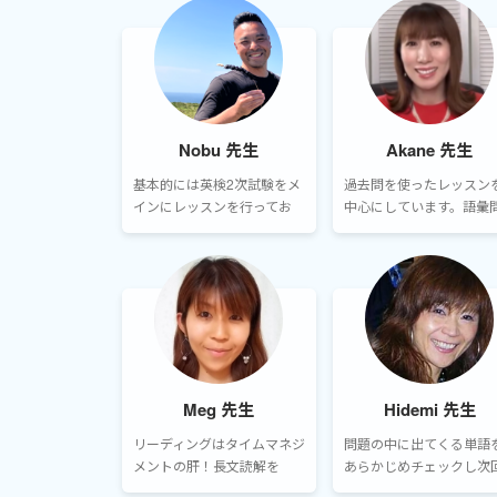
に沿って書いてもらいレッス
英検挑戦の可能性を考慮
ン前に送って貰うようにしま
たレッスンも展開してい
す。
す。
Nobu 先生
Akane 先生
基本的には英検2次試験をメ
過去問を使ったレッスン
インにレッスンを行ってお
中心にしています。語彙
り、まずは試験の形式に慣
では、不正解の選択肢の
れて頂き、各パートの答え方
味も必ず確認します。
のヒント、アドバイスをさ
せて頂いおります。
Meg 先生
Hidemi 先生
リーディングはタイムマネジ
問題の中に出てくる単語
メントの肝！長文読解を
あらかじめチェックし次
「速く」「正確」に解ける
のレッスンまで覚えても