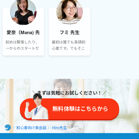
と思いますが、３ヶ
った・・・。
の良い点ですよね。
月目には前より少し
自信を持って英語で
伝えることができる
ようになっている生
愛奈（Mana) 先
フミ 先生
徒さんたちがいま
生
す。
初めは緊張したり、
最初は誰でも英語初
一からのスタートだ
心者です。でもそこ
ったりで全く話せな
からちょっとずつ練
かった生徒様も多い
習をしていくこと
のですが、続けてい
で、みなさん上達し
くと必ず成長してい
ていかれます。
ます！
＼まずは気軽にお試しください！／
無料体験はこちらから
初心者向け英会話
Hiro先生
ホ