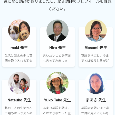
気になる講師がおりましたら、是非講師のプロフィールも確認
ください。
maki 先生
Hiro 先生
Masami 先生
生活にほんの少し英
言いたいことを何回
英語を学ぶと、今ま
語を取り入れる工夫
も言ってみましょ
でとは違う世界がど
をする、好きな映画
う。そして、それを
んどん見えてきま
を何度も繰り返し観
飽きずに継続するこ
す。日常生活だけで
る、好きな洋楽の歌
とです。私は講師と
はなく、新しい仕事
詞の意味を調べてみ
してだけではなく、
に出会えたり、職種
る…など、『好き』
皆さんのペースラン
変えをする可能性が
を英語学習に紐付け
ナーとして常に伴走
生まれたり、いろん
て楽しむ事から始め
します。
な異変が起きること
Natsuko 先生
Yuko Take 先生
まあさ 先生
てみたりするのが
もあります。
『続けたい』という
私の一人の生徒さん
あまり英語を話すこ
英語の会話力は上達
モチベーションにも
で始めはレッスンの
とができなかった生
が目に見えにくいも