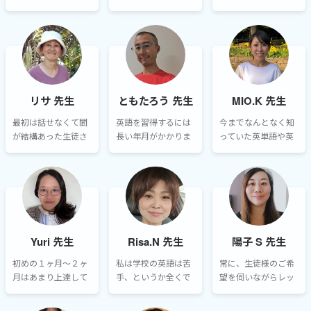
つながると思いま
８０パーセントを日
徒さんが、明らかに
のなので、私のレッ
す。
本語で対応していま
徐々にレベルアップ
スンでは「できるよ
したが2ヵ月後はレ
しました。
うになったこと」が
ッスンの９０パーセ
明確になるよう心が
ントを英語で聞き取
けています。
って頂けるようにな
りました。
リサ 先生
ともたろう 先生
MIO.K 先生
最初は話せなくて間
英語を習得するには
今までなんとなく知
が結構あった生徒さ
長い年月がかかりま
っていた英単語や英
んが１年くらい毎週
すが、よい先生に巡
文法って何だったん
レッスンを取ってく
り合ってその先生の
だろう？というモヤ
ださって、会話が出
アドバイスをきちん
モヤを一緒に解消し
来るようになりまし
ときいてこつこつ学
てみませんか！
た。
んでいけば、日常英
会話程度なら数年で
できるようになるで
Yuri 先生
Risa.N 先生
陽子 S 先生
しょう。
初めの１ヶ月〜２ヶ
私は学校の英語は苦
常に、生徒様のご希
月はあまり上達して
手、というか全くで
望を伺いながらレッ
いないのではないか
きませんでした。文
スンしています。プ
と悩むこともあるか
法も全くわからなか
ライベートレッスン